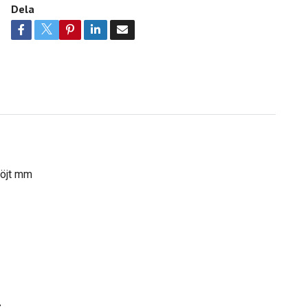
Dela
böjt mm