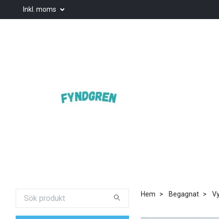
Inkl. moms
Hem
Begagnat
Vy