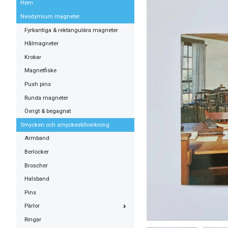
Hem
Neodymium magneter
Fyrkantiga & rektangulära magneter
Hålmagneter
Krokar
Magnetfiske
Push pins
Runda magneter
Övrigt & begagnat
Smycken och smyckestillverkning
Armband
Berlocker
Broscher
Halsband
Pins
Pärlor
Ringar