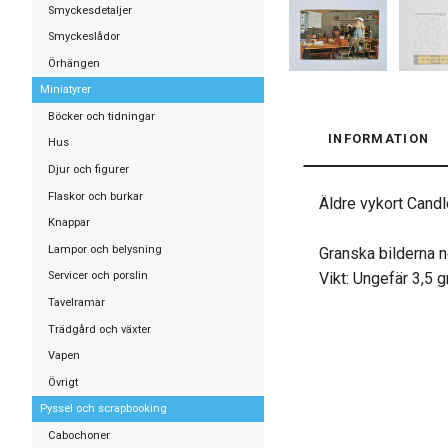
Smyckesdetaljer
Smyckeslådor
Örhängen
Miniatyrer
Böcker och tidningar
INFORMATION
Hus
Djur och figurer
Flaskor och burkar
Äldre vykort Candl
Knappar
Lampor och belysning
Granska bilderna n
Vikt: Ungefär 3,5 
Servicer och porslin
Tavelramar
Trädgård och växter
Vapen
Övrigt
Pyssel och scrapbooking
Cabochoner