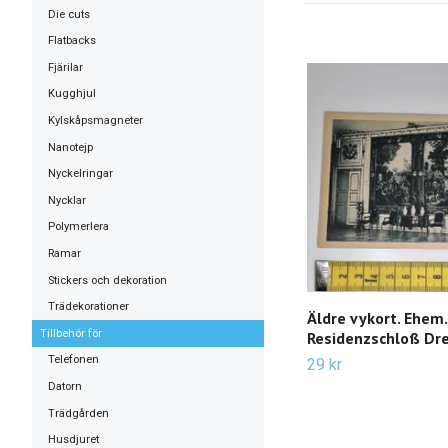
Die cuts
Flatbacks
Fjärilar
Kugghjul
Kylskåpsmagneter
Nanotejp
Nyckelringar
Nycklar
Polymerlera
Ramar
Stickers och dekoration
Trädekorationer
Äldre vykort. Ehem.
Tillbehör för
Residenzschloß Dr
Telefonen
29 kr
Datorn
Trädgården
Husdjuret