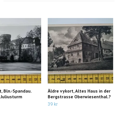
t, Bln.-Spandau.
Äldre vykort, Altes Haus in der
Vyk
. Juliusturm
Bergstrasse Oberwiesenthal.?
24 k
39 kr