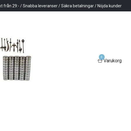
kt från 29:- / Snabba leveranser / Säkra betalningar / Nöjda kunder
0
Varukorg