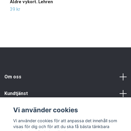
Äldre vykort. Lehren
Ä
39 kr
2
Om oss
Kundtjänst
Vi använder cookies
Info
Vi använder cookies för att anpassa det innehåll som
visas för dig och för att du ska få bästa tänkbara