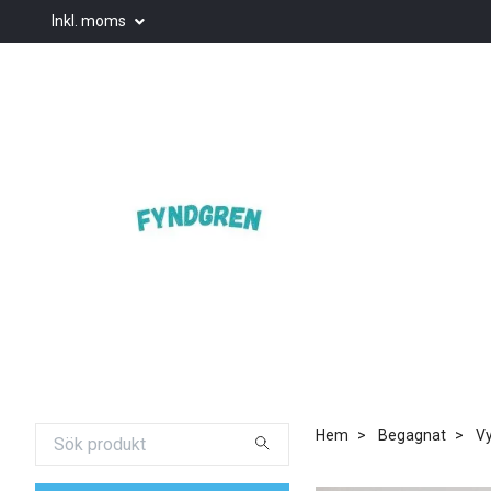
Inkl. moms
Hem
Begagnat
Vy