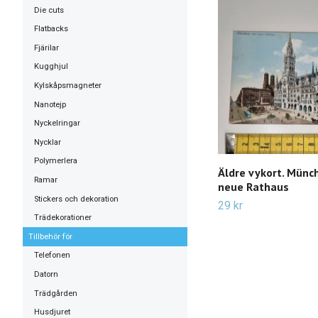
Die cuts
Flatbacks
Fjärilar
Kugghjul
Kylskåpsmagneter
Nanotejp
Nyckelringar
Nycklar
Polymerlera
Äldre vykort. Münc
Ramar
neue Rathaus
Stickers och dekoration
29 kr
Trädekorationer
Tillbehör för
Telefonen
Datorn
Trädgården
Husdjuret