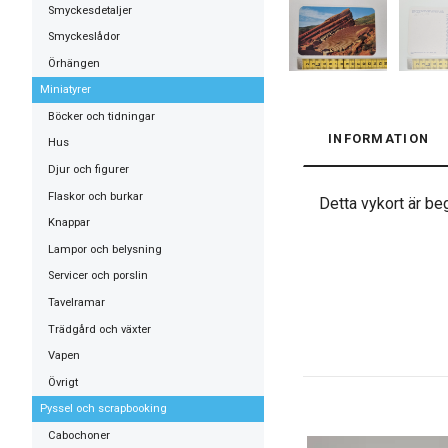
Smyckesdetaljer
Smyckeslådor
Örhängen
Miniatyrer
Böcker och tidningar
INFORMATION
Hus
Djur och figurer
Flaskor och burkar
Detta vykort är beg
Knappar
Lampor och belysning
Servicer och porslin
Tavelramar
Trädgård och växter
Vapen
Övrigt
Pyssel och scrapbooking
Cabochoner