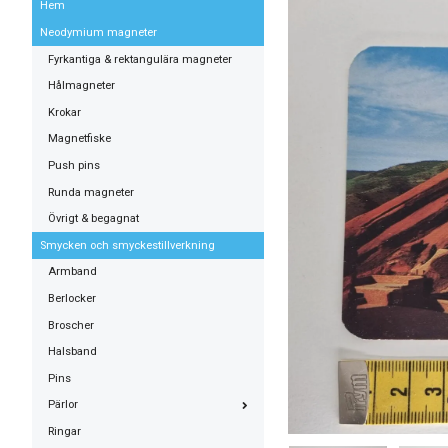
Hem
Neodymium magneter
Fyrkantiga & rektangulära magneter
Hålmagneter
Krokar
Magnetfiske
Push pins
Runda magneter
Övrigt & begagnat
Smycken och smyckestillverkning
Armband
Berlocker
Broscher
Halsband
Pins
Pärlor
Ringar