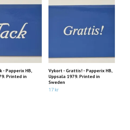
k - Papperix HB,
Vykort - Grattis! - Papperix HB,
Vyk
9. Printed in
Uppsala 1979. Printed in
18 k
Sweden
17 kr