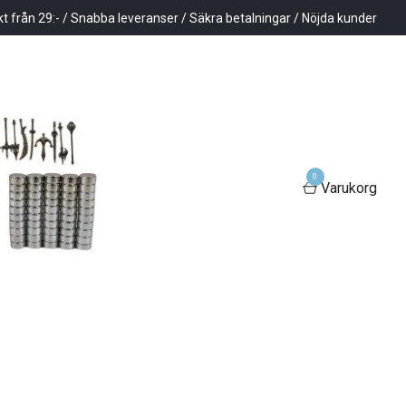
kt från 29:- / Snabba leveranser / Säkra betalningar / Nöjda kunder
0
Varukorg