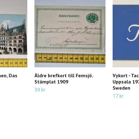
hen, Das
Äldre brefkort till Femsjö.
Vykort - Tac
Stämplat 1909
Uppsala 197
Sweden
39 kr
17 kr