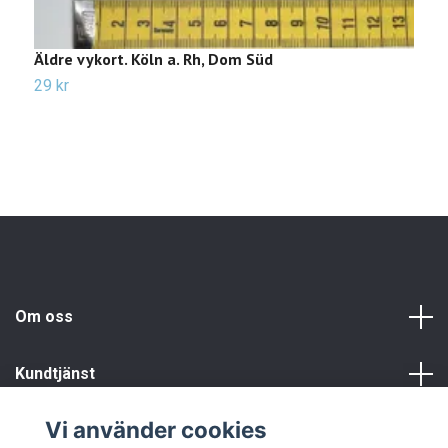
Äldre vykort. Köln a. Rh, Dom Süd
Ä
29 kr
2
Om oss
Kundtjänst
Vi använder cookies
Info