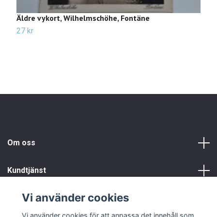
Äldre vykort, Wilhelmschöhe, Fontäne
Ä
27 kr
2
Om oss
Kundtjänst
Vi använder cookies
Info
Vi använder cookies för att anpassa det innehåll som