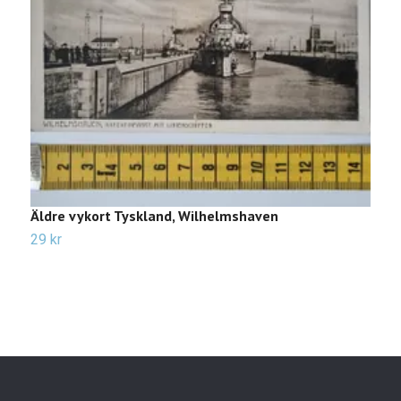
Äldre vykort Tyskland, Wilhelmshaven
Ä
29 kr
2