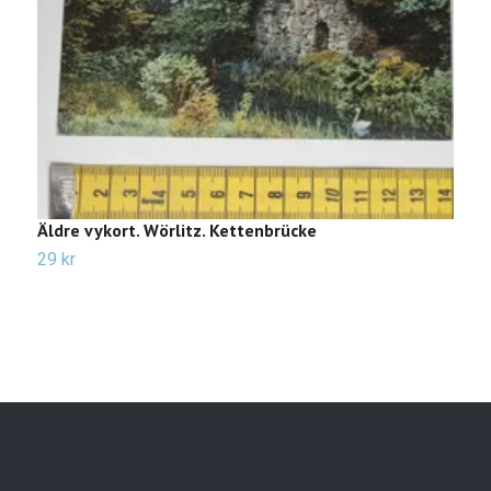
Äldre vykort. Wörlitz. Kettenbrücke
Ä
29 kr
2