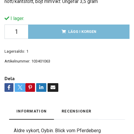
nött/kantstött, böjt mmVikt: Ungefär 3,5 gram
I lager.
LÄGG I KORGEN
Lagersaldo:
1
Artikelnummer:
103401063
Dela
INFORMATION
RECENSIONER
Äldre vykort, Oybin. Blick vom Pferdeberg