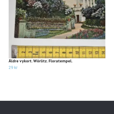
Äldre vykort. Wörlitz. Floratempel.
Ä
29 kr
2