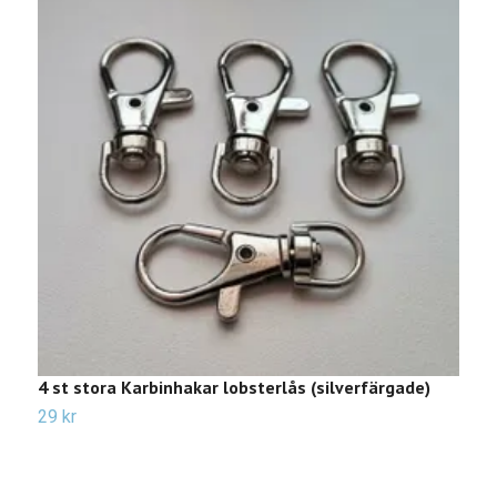
4 st stora Karbinhakar lobsterlås (silverfärgade)
5
29 kr
Sl