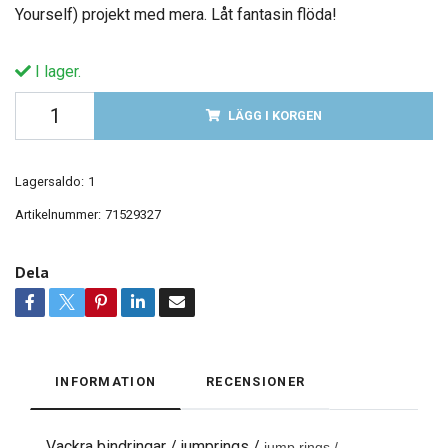
Yourself) projekt med mera. Låt fantasin flöda!
I lager.
LÄGG I KORGEN
Lagersaldo:
1
Artikelnummer:
71529327
Dela
INFORMATION
RECENSIONER
Vackra bindringar / jumprings /
jump rings /