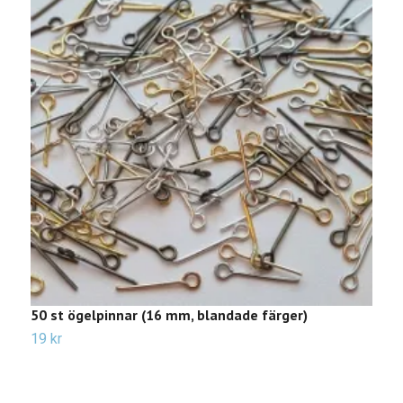
50 st ögelpinnar (16 mm, blandade färger)
5
(
19 kr
Sl