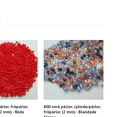
rlor, fröpärlor,
800 små pärlor, cylinderpärlor,
1000
(2 mm) - Röda
fröpärlor (2 mm) - Blandade
gla