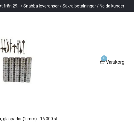
kt från 29:- / Snabba leveranser / Säkra betalningar / Nöjda kunder
0
Varukorg
, glaspärlor (2 mm) - 16.000 st