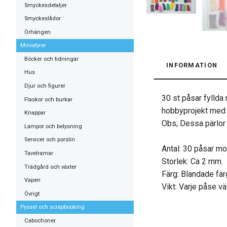
Smyckesdetaljer
Smyckeslådor
Örhängen
Miniatyrer
Böcker och tidningar
INFORMATION
Hus
Djur och figurer
30 st påsar fyllda
Flaskor och burkar
hobbyprojekt med m
Knappar
Obs; Dessa pärlor 
Lampor och belysning
Servicer och porslin
Antal: 30 påsar mo
Tavelramar
Storlek: Ca 2 mm.
Trädgård och växter
Färg: Blandade färg
Vapen
Vikt: Varje påse v
Övrigt
Pyssel och scrapbooking
Cabochoner