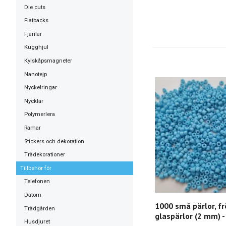
Die cuts
Flatbacks
Fjärilar
Kugghjul
Kylskåpsmagneter
Nanotejp
Nyckelringar
Nycklar
Polymerlera
Ramar
Stickers och dekoration
Trädekorationer
Tillbehör för
Telefonen
Datorn
1000 små pärlor, fr
Trädgården
glaspärlor (2 mm) -
Husdjuret