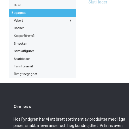
Slut i lager
Bilen
Begagnat
Vykort
Böcker
Kopparföremål
Smycken
Samlarfigurer
Sparbössor
Tennföremål
Övrigt begagnat
Om oss
Hos Fyndgren har vi ett brett sortiment av produkter med låga
priser, snabba leveranser och hög kundnöjdhet. Vi finns även