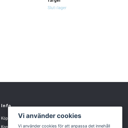
färger
Slut 
Slut i lager
Info
Vi använder cookies
Köpvillkor
Vi använder cookies för att anpassa det innehåll
Kontakt