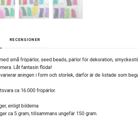
RECENSIONER
 med små fröpärlor, seed beads, pärlor för dekoration, smyckestil
era. Låt fantasin flöda!
varierar aningen i form och storlek, därför är de listade som beg
tsvara ca 16.000 fröpärlor.
er, enligt bilderna
äger ca 5 gram, tillsammans ungefär 150 gram.