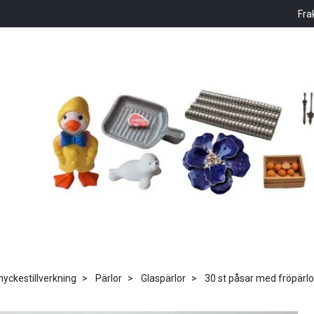
Fra
ckestillverkning
Pärlor
Glaspärlor
30 st påsar med fröpärlor