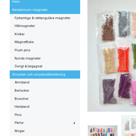
Hem
Neodymium magneter
Fyrkantiga & rektangulära magneter
Hålmagneter
Krokar
Magnetfiske
Push pins
Runda magneter
Övrigt & begagnat
Smycken och smyckestillverkning
Armband
Berlocker
Broscher
Halsband
Pins
Pärlor
Ringar