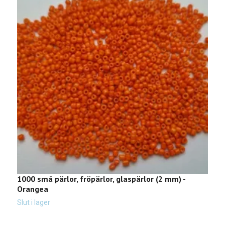
1000 små pärlor, fröpärlor, glaspärlor (2 mm) -
1
Orangea
Sl
Slut i lager