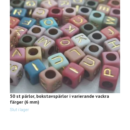
50 st pärlor, bokstavspärlor i varierande vackra
5
färger (6 mm)
f
2
Slut i lager