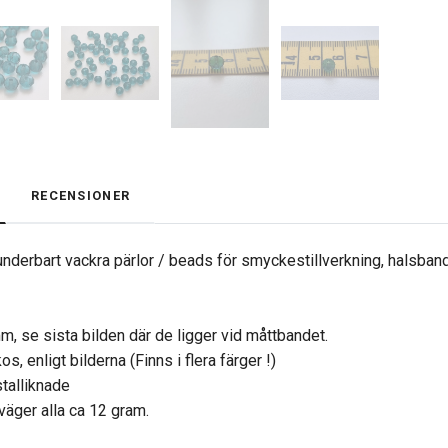
RECENSIONER
underbart vackra pärlor / beads för smyckestillverkning, halsband
mm, se sista bilden där de ligger vid måttbandet.
s, enligt bilderna (Finns i flera färger !)
stalliknade
väger alla ca 12 gram.