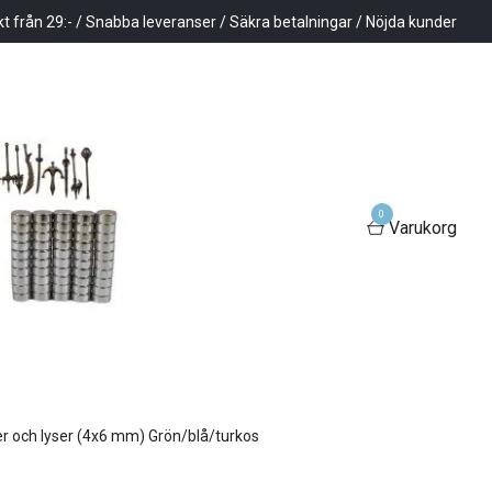
kt från 29:- / Snabba leveranser / Säkra betalningar / Nöjda kunder
0
Varukorg
er och lyser (4x6 mm) Grön/blå/turkos