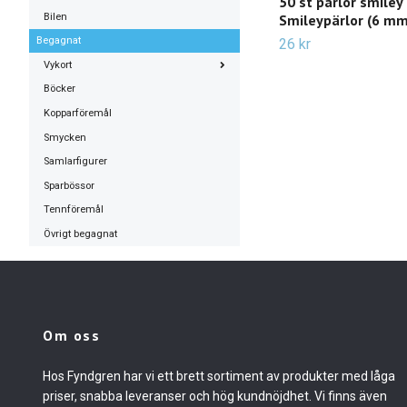
50 st pärlor smiley
Bilen
Smileypärlor (6 mm
Begagnat
26 kr
Vykort
Böcker
Kopparföremål
Smycken
Samlarfigurer
Sparbössor
Tennföremål
Övrigt begagnat
Om oss
Hos Fyndgren har vi ett brett sortiment av produkter med låga
priser, snabba leveranser och hög kundnöjdhet. Vi finns även