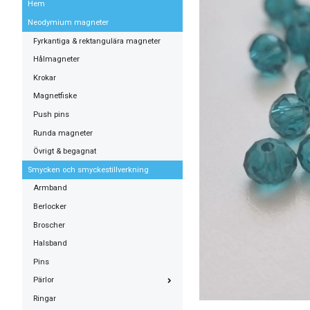
Hem
Neodymium magneter
Fyrkantiga & rektangulära magneter
Hålmagneter
Krokar
Magnetfiske
Push pins
Runda magneter
Övrigt & begagnat
Smycken och smyckestillverkning
Armband
Berlocker
Broscher
Halsband
Pins
Pärlor
Ringar