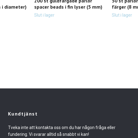
200 st guldfärgade pärlor
50 st pärlor
 i diameter)
spacer beads i fin lyser (5 mm)
färger (8 
Slut i lager
Slut i lager
Kundtjänst
Tveka inte att kontakta oss om du har någon fråga eller
fundering. Vi svarar alltid så snabbt vi kan!