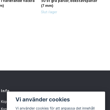
 i varierande vackra
50 st grå pärlor, bokstavspärlor
20 s
mm)
(7 mm)
mm
29 k
Slut i lager
Info
Vi använder cookies
Köpvillkor
Vi använder cookies för att anpassa det innehåll
Kontakt