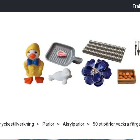
Fra
ckestillverkning
Pärlor
Akrylpärlor
50 st pärlor vackra färg