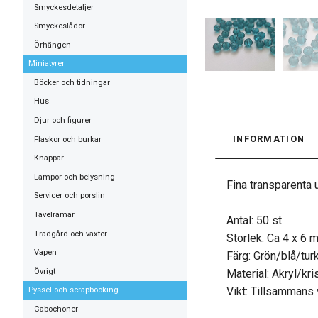
Smyckesdetaljer
Smyckeslådor
Örhängen
Miniatyrer
Böcker och tidningar
Hus
Djur och figurer
INFORMATION
Flaskor och burkar
Knappar
Lampor och belysning
Fina transparenta 
Servicer och porslin
Tavelramar
Antal: 50 st
Trädgård och växter
Storlek: Ca 4 x 6 
Vapen
Färg: Grön/blå/turko
Övrigt
Material: Akryl/kri
Vikt: Tillsammans 
Pyssel och scrapbooking
Cabochoner