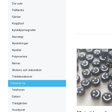
Die cuts
Flatbacks
Fjärilar
Kugghjul
Kylskåpsmagneter
Nanotejp
Nyckelringar
Nycklar
Polymerlera
Ramar
Stickers och dekoration
Trädekorationer
Tillbehör för
Telefonen
Datorn
Trädgården
Husdjuret