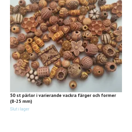
50 st pärlor i varierande vackra färger och former
5
(8-25 mm)
2
Slut i lager