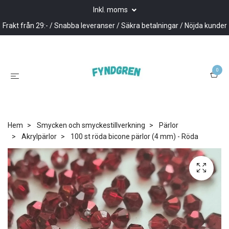
Inkl. moms
Frakt från 29:- / Snabba leveranser / Säkra betalningar / Nöjda kunder
0
Hem
Smycken och smyckestillverkning
Pärlor
Akrylpärlor
100 st röda bicone pärlor (4 mm) - Röda