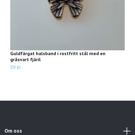
Guldfärgat halsband i rostfritt stål med en
H
gråsvart fjäril
S
39 kr
Sl
Om oss