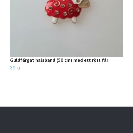
Guldfärgat halsband (50 cm) med ett rött får
H
k
39 kr
Sl