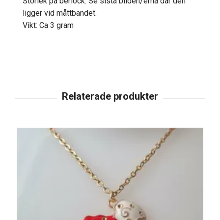
Storlek på berlock: Se sista bilden/erna där den
ligger vid måttbandet.
Vikt: Ca 3 gram