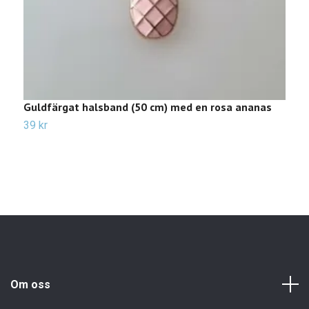
Guldfärgat halsband (50 cm) med en rosa ananas
H
K
39 kr
Sl
Om oss