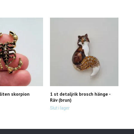
liten skorpion
1 st detaljrik brosch hänge -
1 st
Räv (brun)
Dra
89 k
Slut i lager