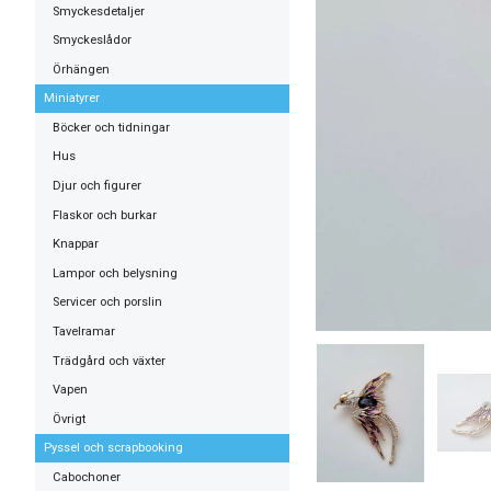
Smyckesdetaljer
Smyckeslådor
Örhängen
Miniatyrer
Böcker och tidningar
Hus
Djur och figurer
Flaskor och burkar
Knappar
Lampor och belysning
Servicer och porslin
Tavelramar
Trädgård och växter
Vapen
Övrigt
Pyssel och scrapbooking
Cabochoner