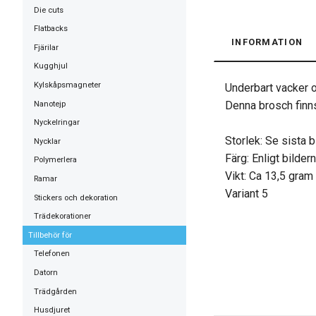
Die cuts
Flatbacks
INFORMATION
Fjärilar
Kugghjul
Kylskåpsmagneter
Underbart vacker o
Denna brosch finns i
Nanotejp
Nyckelringar
Storlek: Se sista b
Nycklar
Färg: Enligt bilder
Polymerlera
Vikt: Ca 13,5 gram
Ramar
Variant 5
Stickers och dekoration
Trädekorationer
Tillbehör för
Telefonen
Datorn
Trädgården
Husdjuret