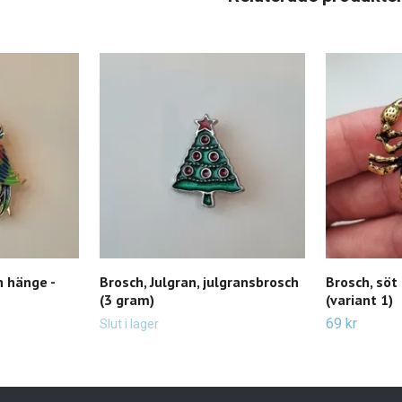
h hänge -
Brosch, Julgran, julgransbrosch
Brosch, söt 
(3 gram)
(variant 1)
69 kr
Slut i lager