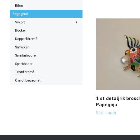
Bilen
Begagnat
Vykort
Böcker
Kopparföremål
Smycken
Samlarfigurer
Sparbössor
Tennföremål
Övrigt begagnat
1 st detaljrik brosc
Papegoja
Slut i lager