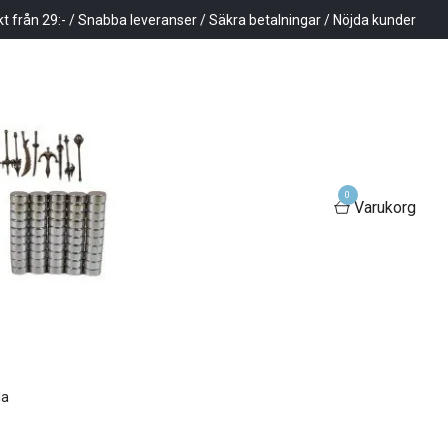
kt från 29:- / Snabba leveranser / Säkra betalningar / Nöjda kunder
0
Varukorg
la