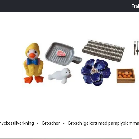
Fra
ckestillverkning
Broscher
Brosch Igelkott med paraplyblomm