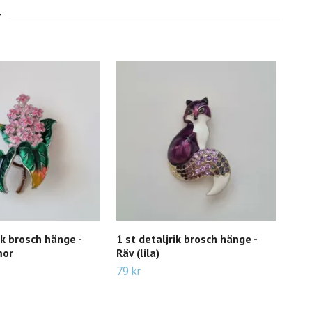
ik brosch hänge -
1 st detaljrik brosch hänge -
1 s
mor
Räv (lila)
ins
79 kr
Slut 