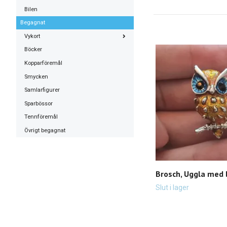
Bilen
Begagnat
Vykort
Böcker
Kopparföremål
Smycken
Samlarfigurer
Sparbössor
Tennföremål
Övrigt begagnat
Brosch, Uggla med 
Slut i lager