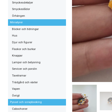
Smyckesdetaljer
Smyckeslådor
Örhängen
Miniatyrer
Böcker och tidningar
Hus
Djur och figurer
Flaskor och burkar
Knappar
Lampor och belysning
Servicer och porslin
Tavelramar
Trädgård och växter
Vapen
Övrigt
Pyssel och scrapbooking
Cabochoner