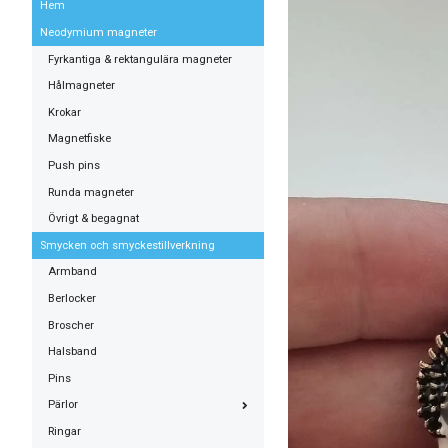
Hem
Neodymium magneter
Fyrkantiga & rektangulära magneter
Hålmagneter
Krokar
Magnetfiske
Push pins
Runda magneter
Övrigt & begagnat
Smycken och smyckestillverkning
Armband
Berlocker
Broscher
Halsband
Pins
Pärlor
Ringar