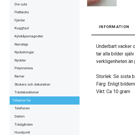
Die cuts
Flatbacks
Fjärilar
INFORMATION
Kugghjul
Kylskåpsmagneter
Nanotejp
Underbart vacker o
Nyckelringar
tar alla bilder sjä
Nycklar
verkligenheten än 
Polymerlera
Storlek: Se sista b
Ramar
Färg: Enligt bilder
Stickers och dekoration
Vikt: Ca 10 gram
Trädekorationer
Tillbehör för
Telefonen
Datorn
Trädgården
Husdjuret