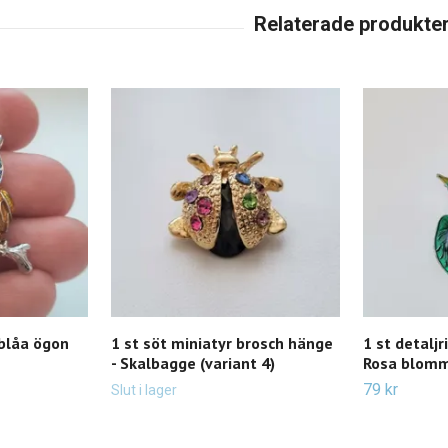
blåa ögon
1 st söt miniatyr brosch hänge
1 st detaljr
- Skalbagge (variant 4)
Rosa blom
79 kr
Slut i lager