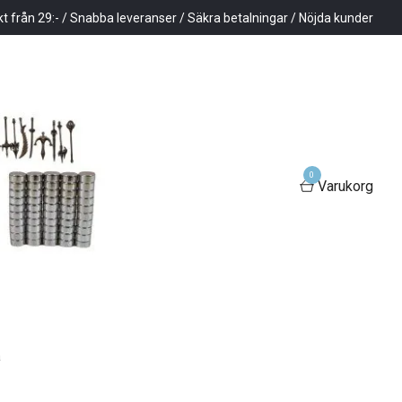
kt från 29:- / Snabba leveranser / Säkra betalningar / Nöjda kunder
0
Varukorg
a