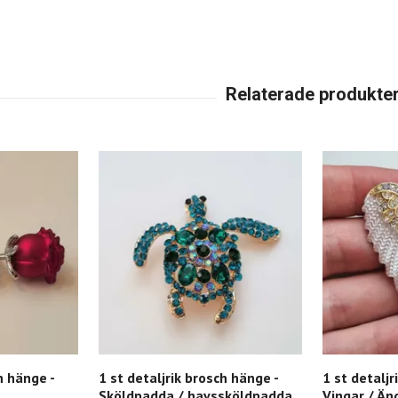
h hänge -
1 st detaljrik brosch hänge -
1 st detaljr
Sköldpadda / havssköldpadda
Vingar / Än