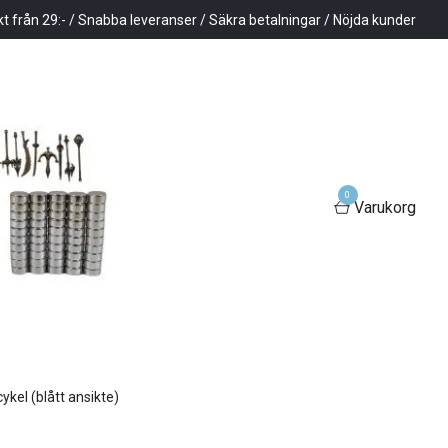
kt från 29:- / Snabba leveranser / Säkra betalningar / Nöjda kunder
0
Varukorg
cykel (blått ansikte)