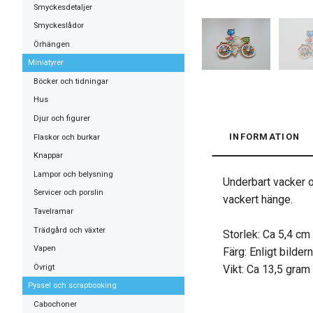
Smyckesdetaljer
Smyckeslådor
Örhängen
Miniatyrer
Böcker och tidningar
Hus
Djur och figurer
INFORMATION
Flaskor och burkar
Knappar
Lampor och belysning
Underbart vacker o
Servicer och porslin
vackert hänge.
Tavelramar
Trädgård och växter
Storlek: Ca 5,4 cm
Vapen
Färg: Enligt bildern
Övrigt
Vikt: Ca 13,5 gram
Pyssel och scrapbooking
Cabochoner