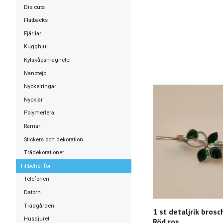
Die cuts
Flatbacks
Fjärilar
Kugghjul
Kylskåpsmagneter
Nanotejp
Nyckelringar
Nycklar
Polymerlera
Ramar
Stickers och dekoration
Trädekorationer
Tillbehör för
Telefonen
Datorn
Trädgården
1 st detaljrik brosc
Husdjuret
Röd ros