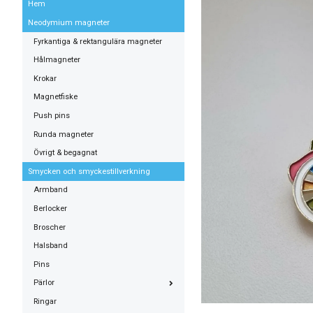
Hem
Neodymium magneter
Fyrkantiga & rektangulära magneter
Hålmagneter
Krokar
Magnetfiske
Push pins
Runda magneter
Övrigt & begagnat
Smycken och smyckestillverkning
Armband
Berlocker
Broscher
Halsband
Pins
Pärlor
Ringar