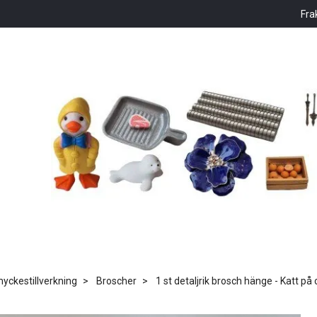
Fra
ckestillverkning
Broscher
1 st detaljrik brosch hänge - Katt på 