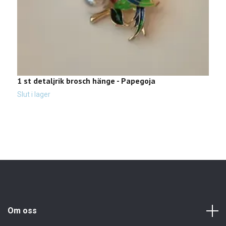
1 st detaljrik brosch hänge - Papegoja
B
Slut i lager
Sl
Om oss