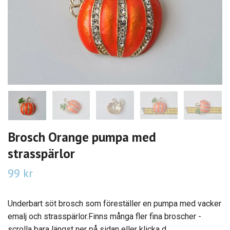
Brosch Orange pumpa med
strasspärlor
99 kr
Underbart söt brosch som föreställer en pumpa med vacker
emalj och strasspärlor.Finns många fler fina broscher -
scrolla bara längst ner på sidan eller klicka d