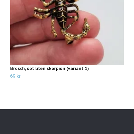
Brosch, söt liten skorpion (variant 1)
B
69 kr
Sl