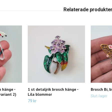
h hänge -
1 st detaljrik brosch hänge -
Brosch Bi, b
ariant 2)
Lila blommor
Slut i lager
79 kr