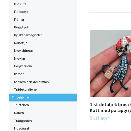
Die cuts
Flatbacks
Fjärilar
Kugghjul
Kylskåpsmagneter
Nanotejp
Nyckelringar
Nycklar
Polymerlera
Ramar
Stickers och dekoration
Trädekorationer
Tillbehör för
1 st detaljrik brosc
Telefonen
Katt med paraply (v
Datorn
Slut i lager
Trädgården
Husdjuret