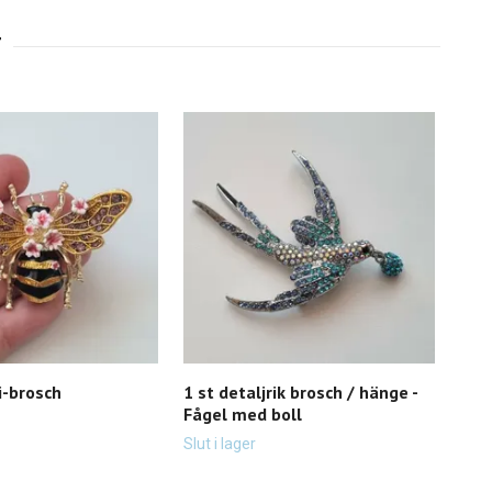
i-brosch
1 st detaljrik brosch / hänge -
1 st
Fågel med boll
Koli
69 k
Slut i lager