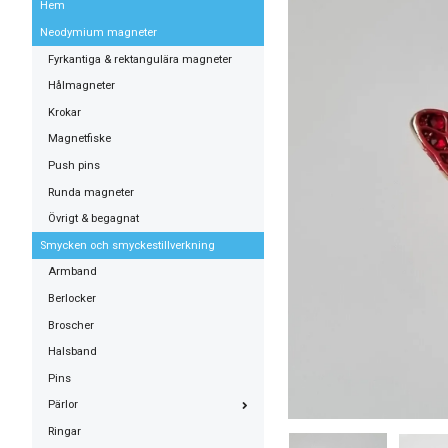
Hem
Neodymium magneter
Fyrkantiga & rektangulära magneter
Hålmagneter
Krokar
Magnetfiske
Push pins
Runda magneter
Övrigt & begagnat
Smycken och smyckestillverkning
Armband
Berlocker
Broscher
Halsband
Pins
Pärlor
Ringar