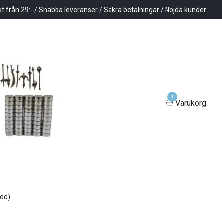
kt från 29:- / Snabba leveranser / Säkra betalningar / Nöjda kunder
0
Varukorg
röd)