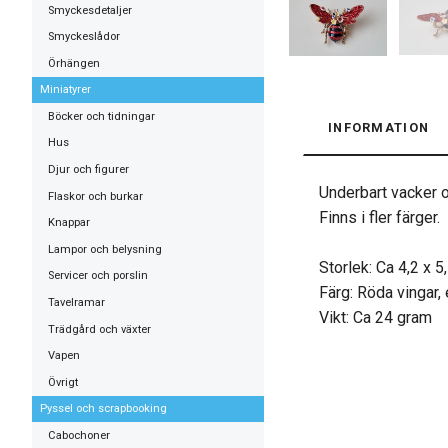
Smyckesdetaljer
Smyckeslådor
Örhängen
Miniatyrer
Böcker och tidningar
INFORMATION
Hus
Djur och figurer
Underbart vacker o
Flaskor och burkar
Finns i fler färger.
Knappar
Lampor och belysning
Storlek: Ca 4,2 x 5
Servicer och porslin
Färg: Röda vingar, 
Tavelramar
Vikt: Ca 24 gram
Trädgård och växter
Vapen
Övrigt
Pyssel och scrapbooking
Cabochoner