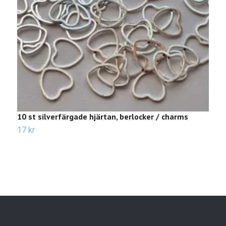
10 st silverfärgade hjärtan, berlocker / charms
2
17 kr
2