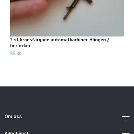
2 st bronsfärgade automatkarbiner, Hängen /
2
berlocker
s
29 kr
1
Om oss
Kundtjänst