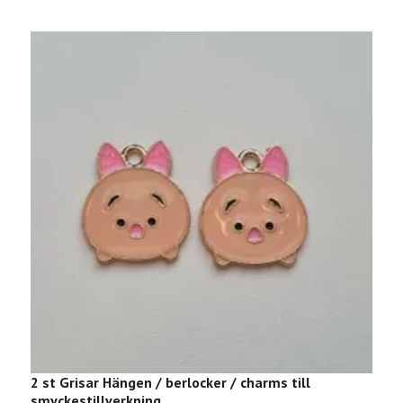
2 st Grisar Hängen / berlocker / charms till
B
smyckestillverkning