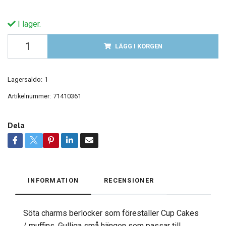
I lager.
LÄGG I KORGEN
Lagersaldo:
1
Artikelnummer:
71410361
Dela
INFORMATION
RECENSIONER
Söta charms berlocker som föreställer Cup Cakes
/ muffins. Gulliga små hängen som passar till