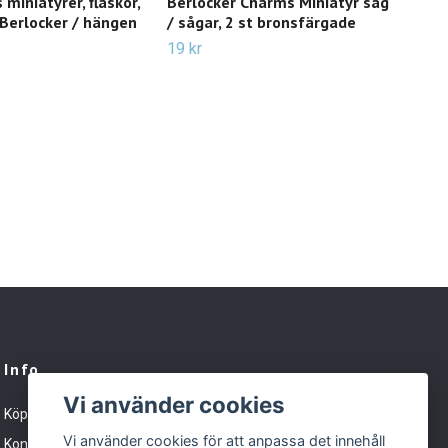
 miniatyrer, flaskor,
Berlocker Charms Miniatyr såg
2 st
 Berlocker / hängen
/ sågar, 2 st bronsfärgade
gla
fyll
19 kr
15 k
Info
Vi använder cookies
Köpvillkor
Vi använder cookies för att anpassa det innehåll
Kontakt