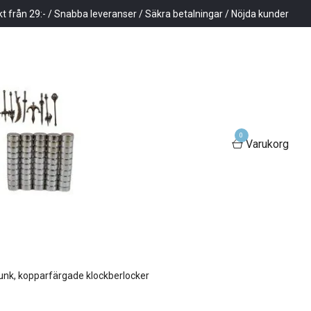
kt från 29:- / Snabba leveranser / Säkra betalningar / Nöjda kunder
0
Varukorg
punk, kopparfärgade klockberlocker