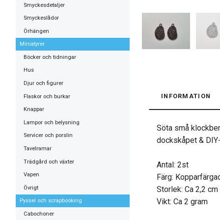
Smyckesdetaljer
Smyckeslådor
Örhängen
Miniatyrer
Böcker och tidningar
Hus
Djur och figurer
INFORMATION
Flaskor och burkar
Knappar
Lampor och belysning
Söta små klockberl
Servicer och porslin
dockskåpet & DIY-p
Tavelramar
Trädgård och växter
Antal: 2st
Vapen
Färg: Kopparfärgad,
Övrigt
Storlek: Ca 2,2 cm
Vikt: Ca 2 gram
Pyssel och scrapbooking
Cabochoner