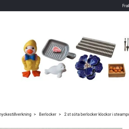
Fra
ckestillverkning
Berlocker
2 st söta berlocker klockor i steam