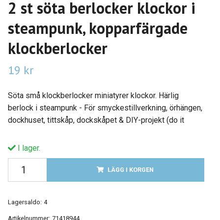
2 st söta berlocker klockor i
steampunk, kopparfärgade
klockberlocker
19 kr
Söta små klockberlocker miniatyrer klockor. Härlig
berlock i steampunk - För smyckestillverkning, örhängen,
dockhuset, tittskåp, dockskåpet & DIY-projekt (do it
I lager.
LÄGG I KORGEN
Lagersaldo:
4
Artikelnummer:
71418944