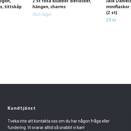
ögon,
2 st rosa klubbor. Berlocker,
Jack Daniels
s, tittskåp
hängen, charms
miniflaskor
(2 st)
Slut i lager
29 kr
Kundtjänst
Tveka inte att kontakta oss om du har någon fråga eller
fundering. Vi svarar alltid så snabbt vi kan!