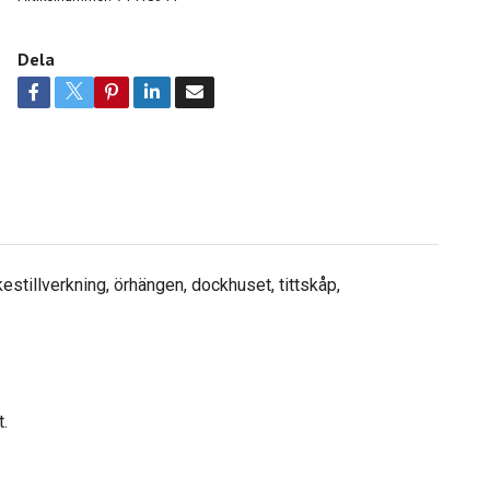
Dela
stillverkning, örhängen, dockhuset, tittskåp,
t.