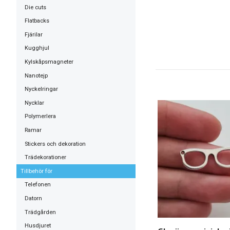
Die cuts
Flatbacks
Fjärilar
Kugghjul
Kylskåpsmagneter
Nanotejp
Nyckelringar
Nycklar
Polymerlera
Ramar
Stickers och dekoration
Trädekorationer
Tillbehör för
Telefonen
Datorn
Trädgården
Husdjuret