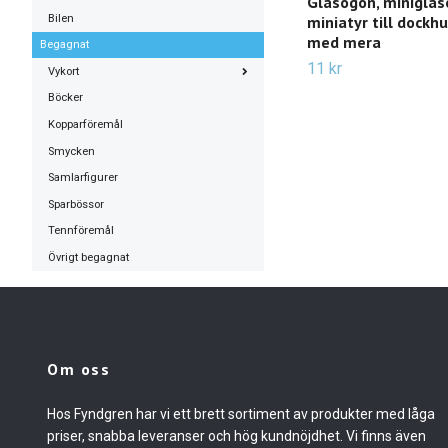
Glasögon, miniglas
Bilen
miniatyr till dockhu
med mera
Begagnat
11 kr
Vykort
Böcker
Kopparföremål
Smycken
Samlarfigurer
Sparbössor
Tennföremål
Övrigt begagnat
Om oss
Hos Fyndgren har vi ett brett sortiment av produkter med låga
priser, snabba leveranser och hög kundnöjdhet. Vi finns även