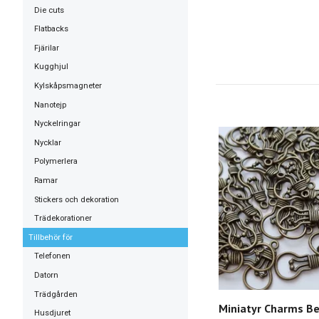
Die cuts
Flatbacks
Fjärilar
Kugghjul
Kylskåpsmagneter
Nanotejp
Nyckelringar
Nycklar
Polymerlera
Ramar
Stickers och dekoration
Trädekorationer
Tillbehör för
Telefonen
Datorn
Trädgården
Miniatyr Charms Be
Husdjuret