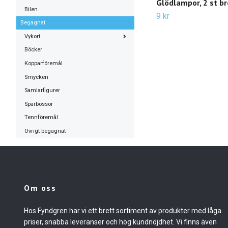
Glödlampor, 2 st b
Bilen
9 kr
Begagnat
Vykort
Böcker
Kopparföremål
Smycken
Samlarfigurer
Sparbössor
Tennföremål
Övrigt begagnat
Om oss
Hos Fyndgren har vi ett brett sortiment av produkter med låga
priser, snabba leveranser och hög kundnöjdhet. Vi finns även