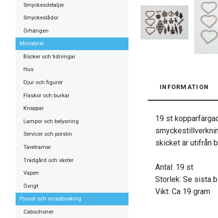
Smyckesdetaljer
Smyckeslådor
Örhängen
Miniatyrer
Böcker och tidningar
Hus
Djur och figurer
INFORMATION
Flaskor och burkar
Knappar
19 st kopparfärgad
Lampor och belysning
smyckestillverknin
Servicer och porslin
skicket är utifrån b
Tavelramar
Trädgård och växter
Antal: 19 st
Vapen
Storlek: Se sista 
Övrigt
Vikt: Ca 19 gram
Pyssel och scrapbooking
Cabochoner