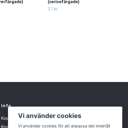
verfärgade)
(cerisefärgade)
/ ch
smy
21 kr
24 k
Info
Vi använder cookies
Köpvillkor
Vi använder cookies för att anpassa det innehåll
Kontakt