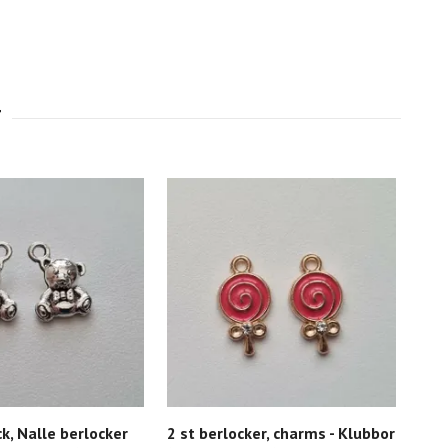
ck, Nalle berlocker
2 st berlocker, charms - Klubbor
2 s