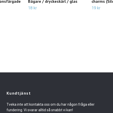
ronsfärgade
Bägare / dryckeskärl / glas
charms (Sil
18 kr
19 kr
Kundtjänst
Tveka inte att kontakta oss om du har någon fråga eller
fundering. Vi svarar alltid så snabbt vi kan!