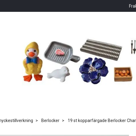
Fra
ckestillverkning
Berlocker
19 st kopparfärgade Berlocker Char