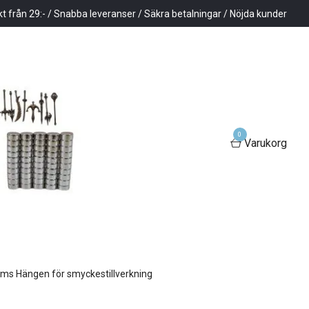
kt från 29:- / Snabba leveranser / Säkra betalningar / Nöjda kunder
0
Varukorg
ms Hängen för smyckestillverkning