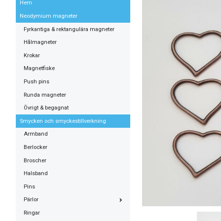
Hem
Neodymium magneter
Fyrkantiga & rektangulära magneter
Hålmagneter
Krokar
Magnetfiske
Push pins
Runda magneter
Övrigt & begagnat
Smycken och smyckestillverkning
Armband
Berlocker
Broscher
Halsband
Pins
Pärlor
Ringar