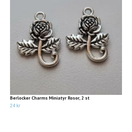
Berlocker Charms Miniatyr Rosor, 2 st
2
24 kr
2