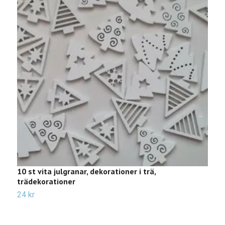
10 st vita julgranar, dekorationer i trä,
1
trädekorationer
t
24 kr
2