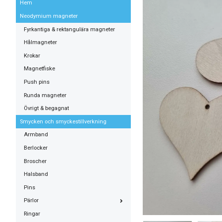
Hem
Neodymium magneter
Fyrkantiga & rektangulära magneter
Hålmagneter
Krokar
Magnetfiske
Push pins
Runda magneter
Övrigt & begagnat
Smycken och smyckestillverkning
Armband
Berlocker
Broscher
Halsband
Pins
Pärlor
Ringar