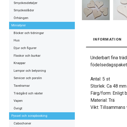
Smyckesdetaljer
Smyckeslådor
Örhängen
Miniatyrer
Böcker och tidningar
INFORMATION
Hus
Djur och figurer
Flaskor och burkar
Underbart fina träd
Knappar
födelsedagspaket, 
Lampor och belysning
Antal: 5 st
Servicer och porslin
Storlek: Ca 48 mm 
Tavelramar
Färg/form: Enligt 
Trädgård och växter
Material: Trä
Vapen
Vikt: Tillsammans 
Övrigt
Pyssel och scrapbooking
Cabochoner