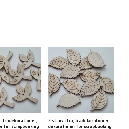
rä, trädekorationer,
5 st löv i trä, trädekorationer,
5 st
r för scrapbooking
dekorationer för scrapbooking
dek