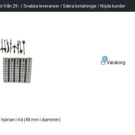
kt från 29:- / Snabba leveranser / Säkra betalningar / Nöjda kunder
0
Varukorg
, hjärtan i trä (48 mm i diameter)