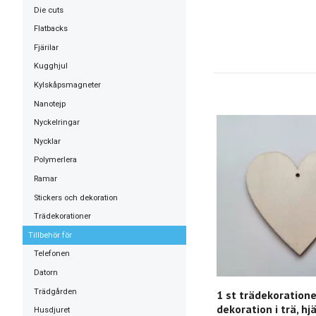
Die cuts
Flatbacks
Fjärilar
Kugghjul
Kylskåpsmagneter
Nanotejp
Nyckelringar
Nycklar
Polymerlera
Ramar
Stickers och dekoration
Trädekorationer
Tillbehör för
Telefonen
Datorn
Trädgården
1 st trädekoratione
dekoration i trä, hjä
Husdjuret