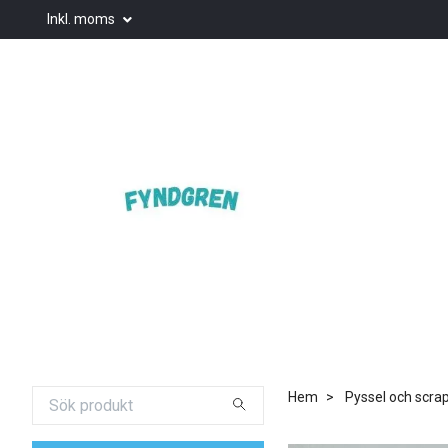
Inkl. moms
Hem
Pyssel och scra