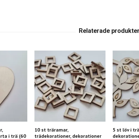
r,
10 st träramar,
5 st löv i t
rta i trä (60
trädekorationer, dekorationer
dekoratione