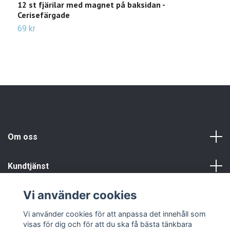
12 st fjärilar med magnet på baksidan -
1
Cerisefärgade
f
69 kr
Sl
Om oss
Kundtjänst
Vi använder cookies
Info
Vi använder cookies för att anpassa det innehåll som
visas för dig och för att du ska få bästa tänkbara