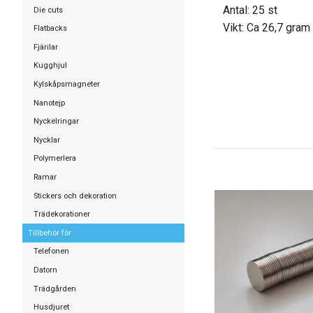
Antal: 25 st
Die cuts
Vikt: Ca 26,7 gram
Flatbacks
Fjärilar
Kugghjul
Kylskåpsmagneter
Nanotejp
Nyckelringar
Nycklar
Polymerlera
Ramar
Stickers och dekoration
Trädekorationer
Tillbehör för
Telefonen
Datorn
Trädgården
Husdjuret