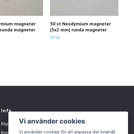
ymium magneter
50 st Neodymium magneter
50 
 runda magneter
(3x2 mm) runda magneter
(5x
59 kr
49 k
Info
Vi använder cookies
Köpvillkor
Vi använder cookies för att anpassa det innehåll
Kontakt