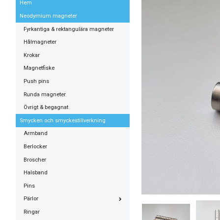
Hem
Neodymium magneter
Fyrkantiga & rektangulära magneter
Hålmagneter
Krokar
Magnetfiske
Push pins
Runda magneter
Övrigt & begagnat
Smycken och smyckestillverkning
Armband
Berlocker
Broscher
Halsband
Pins
Pärlor
Ringar