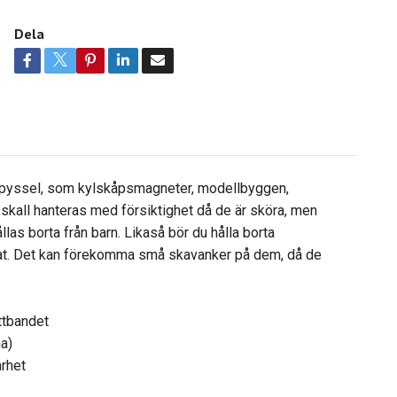
Dela
, pyssel, som kylskåpsmagneter, modellbyggen,
kall hanteras med försiktighet då de är sköra, men
llas borta från barn. Likaså bör du hålla borta
rat. Det kan förekomma små skavanker på dem, då de
åttbandet
a)
arhet