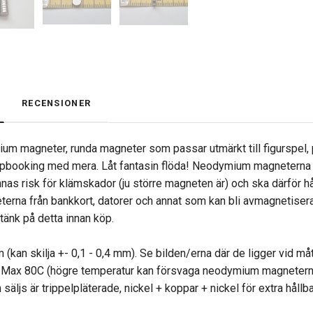
RECENSIONER
um magneter, runda magneter som passar utmärkt till figurspel
apbooking med mera. Låt fantasin flöda! Neodymium magneterna s
nnas risk för klämskador (ju större magneten är) och ska därför hå
rna från bankkort, datorer och annat som kan bli avmagnetise
, tänk på detta innan köp.
 (kan skilja +- 0,1 - 0,4 mm). Se bilden/erna där de ligger vid m
 Max 80C (högre temperatur kan försvaga neodymium magnetern
äljs är trippelpläterade, nickel + koppar + nickel för extra hållb