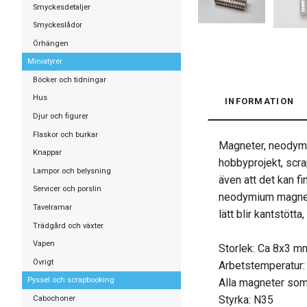
Smyckesdetaljer
Smyckeslådor
Örhängen
Miniatyrer
Böcker och tidningar
Hus
INFORMATION
Djur och figurer
Flaskor och burkar
Magneter, neodymi
Knappar
hobbyprojekt, scr
Lampor och belysning
även att det kan fi
Servicer och porslin
neodymium magnete
Tavelramar
lätt blir kantstötta
Trädgård och växter
Vapen
Storlek: Ca 8x3 mm
Övrigt
Arbetstemperatur:
Pyssel och scrapbooking
Alla magneter som s
Styrka: N35
Cabochoner