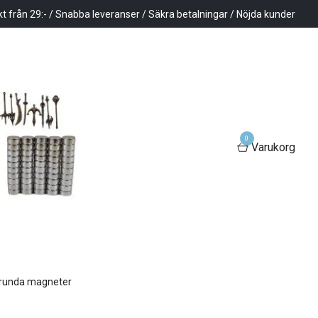
kt från 29:- / Snabba leveranser / Säkra betalningar / Nöjda kunder
0
Varukorg
runda magneter