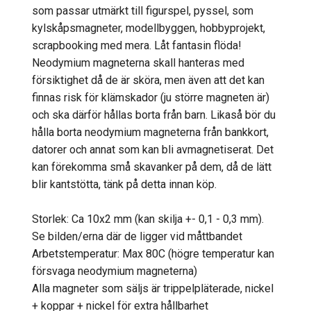
som passar utmärkt till figurspel, pyssel, som
kylskåpsmagneter, modellbyggen, hobbyprojekt,
scrapbooking med mera. Låt fantasin flöda!
Neodymium magneterna skall hanteras med
försiktighet då de är sköra, men även att det kan
finnas risk för klämskador (ju större magneten är)
och ska därför hållas borta från barn. Likaså bör du
hålla borta neodymium magneterna från bankkort,
datorer och annat som kan bli avmagnetiserat. Det
kan förekomma små skavanker på dem, då de lätt
blir kantstötta, tänk på detta innan köp.
Storlek: Ca 10x2 mm (kan skilja +- 0,1 - 0,3 mm).
Se bilden/erna där de ligger vid måttbandet
Arbetstemperatur: Max 80C (högre temperatur kan
försvaga neodymium magneterna)
Alla magneter som säljs är trippelpläterade, nickel
+ koppar + nickel för extra hållbarhet