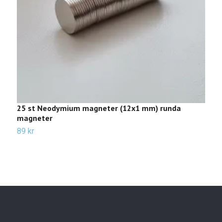
25 st Neodymium magneter (12x1 mm) runda
5
magneter
m
89 kr
4