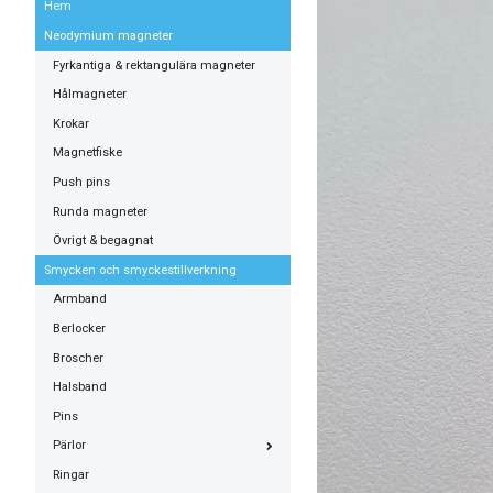
Hem
Neodymium magneter
Fyrkantiga & rektangulära magneter
Hålmagneter
Krokar
Magnetfiske
Push pins
Runda magneter
Övrigt & begagnat
Smycken och smyckestillverkning
Armband
Berlocker
Broscher
Halsband
Pins
Pärlor
Ringar