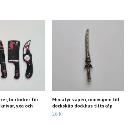
rer, berlocker för
Miniatyr vapen, minivapen till
Mini
knivar, yxa och
dockskåp dockhus tittskåp
doc
26 kr
23 k