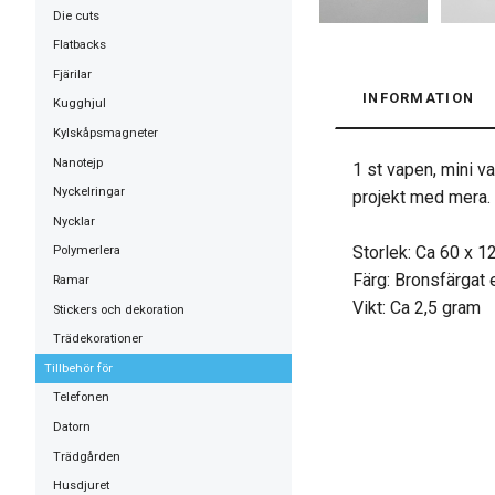
Die cuts
Flatbacks
Fjärilar
INFORMATION
Kugghjul
Kylskåpsmagneter
Nanotejp
1 st vapen, mini v
Nyckelringar
projekt med mera. L
Nycklar
Storlek: Ca 60 x 1
Polymerlera
Färg: Bronsfärgat e
Ramar
Vikt: Ca 2,5 gram
Stickers och dekoration
Trädekorationer
Tillbehör för
Telefonen
Datorn
Trädgården
Husdjuret