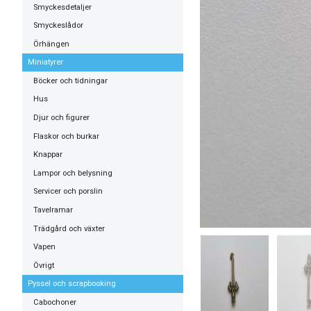
Smyckesdetaljer
Smyckeslådor
Örhängen
Miniatyrer
Böcker och tidningar
Hus
Djur och figurer
Flaskor och burkar
Knappar
Lampor och belysning
Servicer och porslin
Tavelramar
Trädgård och växter
Vapen
Övrigt
Pyssel och scrapbooking
Cabochoner