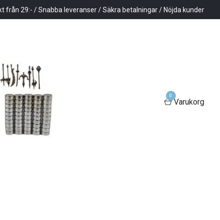
kt från 29:- / Snabba leveranser / Säkra betalningar / Nöjda kunder
0
Varukorg