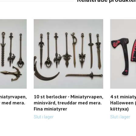
iniatyrvapen,
10 st berlocker - Miniatyrvapen,
4 st miniaty
r med mera.
minisvärd, treuddar med mera.
Halloween (
Fina miniatyrer
köttyxa)
Slut i lager
Slut i lager