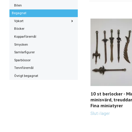
Bilen
Begagnat
Vykort
Böcker
Kopparföremål
Smycken
Samlarfigurer
Sparbössor
Tennföremål
Övrigt begagnat
10 st berlocker - M
minisvärd, treudda
Fina miniatyrer
Slut i lager