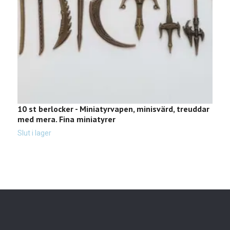
10 st berlocker - Miniatyrvapen, minisvärd, treuddar
M
med mera. Fina miniatyrer
t
2
Slut i lager