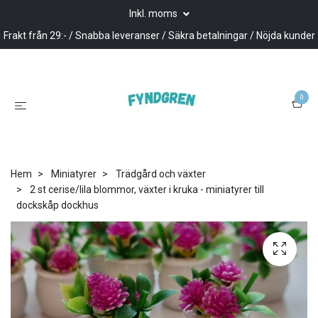
Inkl. moms
Frakt från 29:- / Snabba leveranser / Säkra betalningar / Nöjda kunder
0
Hem
Miniatyrer
Trädgård och växter
2 st cerise/lila blommor, växter i kruka - miniatyrer till
dockskåp dockhus