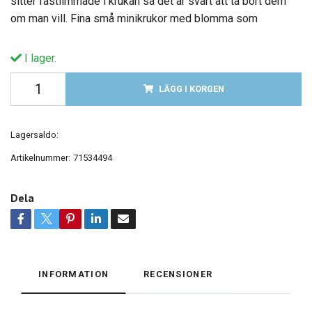
sitter fastlimmade i krukan så det är svårt att ta bort dem
om man vill. Fina små minikrukor med blomma som
I lager.
LÄGG I KORGEN
Lagersaldo:
Artikelnummer:
71534494
Dela
INFORMATION
RECENSIONER