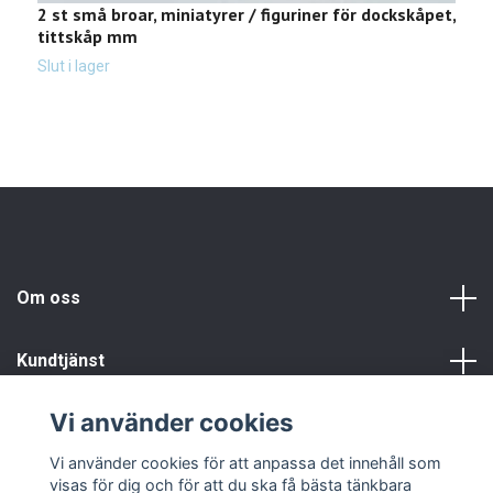
2 st små broar, miniatyrer / figuriner för dockskåpet,
1
tittskåp mm
2
Slut i lager
Om oss
Kundtjänst
Vi använder cookies
Info
Vi använder cookies för att anpassa det innehåll som
visas för dig och för att du ska få bästa tänkbara