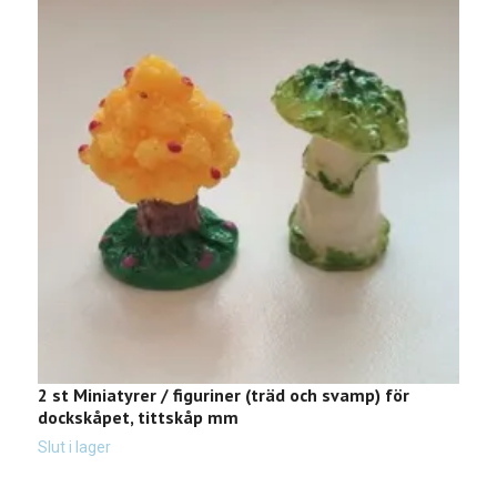
2 st Miniatyrer / figuriner (träd och svamp) för
1
dockskåpet, tittskåp mm
Sl
Slut i lager