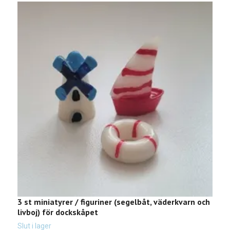
3 st miniatyrer / figuriner (segelbåt, väderkvarn och
2
livboj) för dockskåpet
t
1
Slut i lager