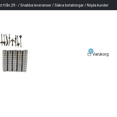
kt från 29:- / Snabba leveranser / Säkra betalningar / Nöjda kunder
0
Varukorg
d