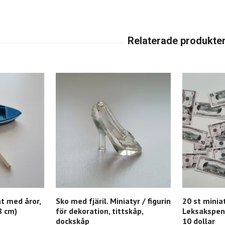
åt med åror,
Sko med fjäril. Miniatyr / figurin
20 st miniat
8 cm)
för dekoration, tittskåp,
Leksakspeng
dockskåp
10 dollar