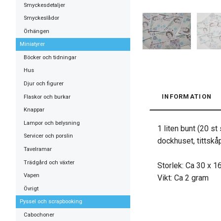
Smyckesdetaljer
Smyckeslådor
Örhängen
Miniatyrer
Böcker och tidningar
Hus
Djur och figurer
INFORMATION
Flaskor och burkar
Knappar
Lampor och belysning
1 liten bunt (20 s
Servicer och porslin
dockhuset, tittskå
Tavelramar
Trädgård och växter
Storlek: Ca 30 x 
Vapen
Vikt: Ca 2 gram
Övrigt
Pyssel och scrapbooking
Cabochoner