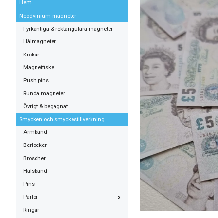
Hem
Neodymium magneter
Fyrkantiga & rektangulära magneter
Hålmagneter
Krokar
Magnetfiske
Push pins
Runda magneter
Övrigt & begagnat
Smycken och smyckestillverkning
Armband
Berlocker
Broscher
Halsband
Pins
Pärlor
Ringar