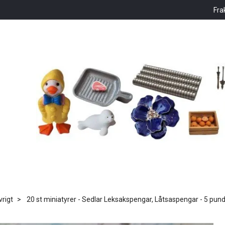
Fra
vrigt
20 st miniatyrer - Sedlar Leksakspengar, Låtsaspengar - 5 pun