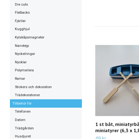
Die cuts
Flatbacks
Fjärilar
Kugghjul
Kylskåpsmagneter
Nanotejp
Nyckelringar
Nycklar
Polymerlera
Ramar
Stickers och dekoration
Trädekorationer
Tillbehör för
Telefonen
Datorn
1 st båt, miniatyrb
Trädgården
miniatyrer (6,3 x 1,
Husdjuret
49 kr