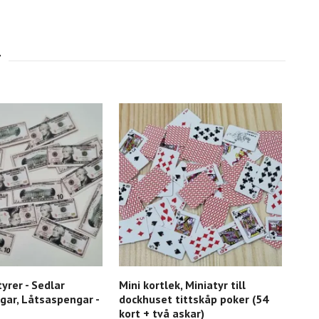
yrer - Sedlar
Mini kortlek, Miniatyr till
1 st
ar, Låtsaspengar -
dockhuset tittskåp poker (54
Mini
kort + två askar)
tåg