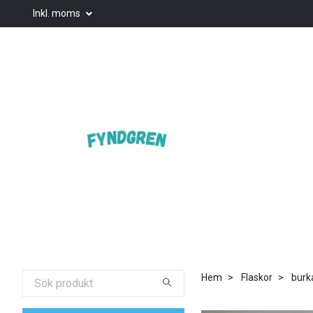
Inkl. moms
Hem
Flaskor
bur