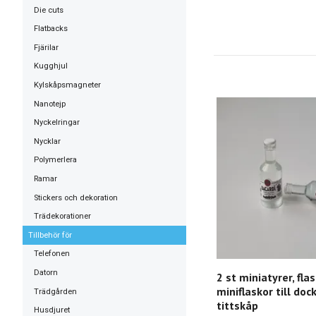
Die cuts
Flatbacks
Fjärilar
Kugghjul
Kylskåpsmagneter
Nanotejp
Nyckelringar
Nycklar
Polymerlera
Ramar
Stickers och dekoration
Trädekorationer
Tillbehör för
Telefonen
Datorn
2 st miniatyrer, flas
miniflaskor till doc
Trädgården
tittskåp
Husdjuret