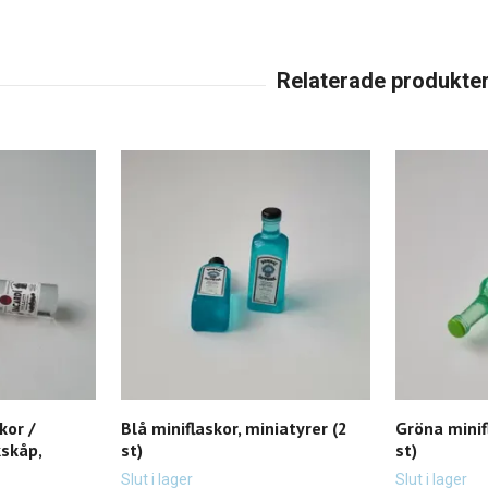
kor /
Blå miniflaskor, miniatyrer (2
Gröna minif
kskåp,
st)
st)
Slut i lager
Slut i lager