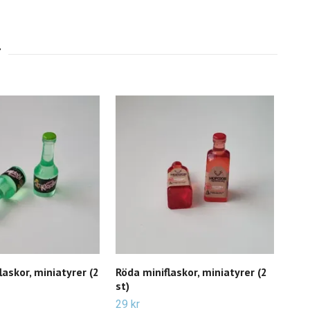
laskor, miniatyrer (2
Röda miniflaskor, miniatyrer (2
mini
st)
Slut 
29 kr