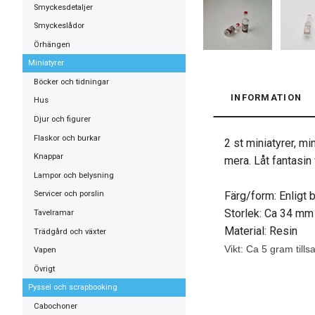
Smyckesdetaljer
Smyckeslådor
Örhängen
Miniatyrer
Böcker och tidningar
INFORMATION
Hus
Djur och figurer
Flaskor och burkar
2 st miniatyrer, mi
Knappar
mera. Låt fantasin 
Lampor och belysning
Färg/form: Enligt b
Servicer och porslin
Storlek: Ca 34 mm 
Tavelramar
Material: Resin
Trädgård och växter
Vikt: Ca 5 gram til
Vapen
Övrigt
Pyssel och scrapbooking
Cabochoner