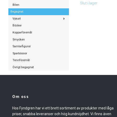
Slut i lager
Bilen
Begagnat
Vykort
Böcker
Kopparföremål
Smycken
Samlarfigurer
Sparbössor
Tennföremål
Övrigt begagnat
Om oss
Hos Fyndgren har vi ett brett sortiment av produkter med låga
priser, snabba leveranser och hög kundnöjdhet. Vi finns även