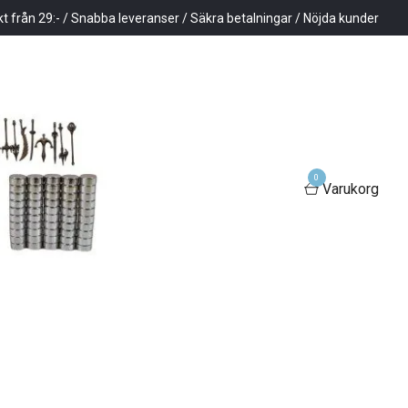
kt från 29:- / Snabba leveranser / Säkra betalningar / Nöjda kunder
0
Varukorg