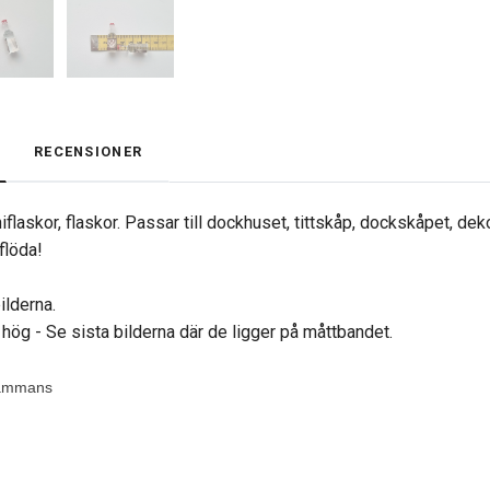
RECENSIONER
niflaskor, flaskor. Passar till dockhuset, tittskåp, dockskåpet, d
flöda!
ilderna.
hög - Se sista bilderna där de ligger på måttbandet.
lsammans