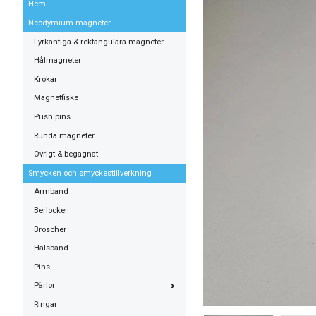
Hem
Neodymium magneter
Fyrkantiga & rektangulära magneter
Hålmagneter
Krokar
Magnetfiske
Push pins
Runda magneter
Övrigt & begagnat
Smycken och smyckestillverkning
Armband
Berlocker
Broscher
Halsband
Pins
Pärlor
Ringar