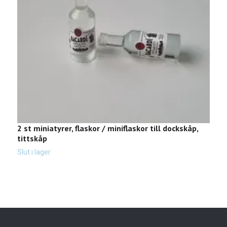
2 st miniatyrer, flaskor / miniflaskor till dockskåp,
B
tittskåp
Sl
Slut i lager