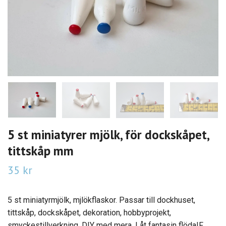
5 st miniatyrer mjölk, för dockskåpet,
tittskåp mm
35 kr
5 st miniatyrmjölk, mjlökflaskor. Passar till dockhuset,
tittskåp, dockskåpet, dekoration, hobbyprojekt,
smyckestillverkning, DIY med mera. Låt fantasin flöda!F