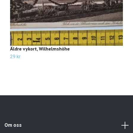
Äldre vykort, Wilhelmshöhe
Ä
29 kr
2
Om oss