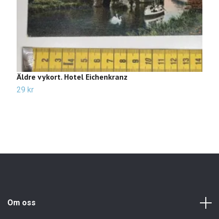
Äldre vykort. Hotel Eichenkranz
Ä
L
29 kr
2
Om oss