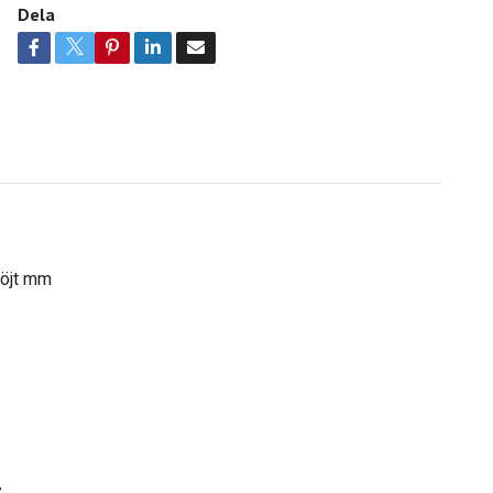
Dela
böjt mm