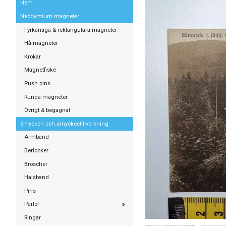
Hem
Neodymium magneter
Fyrkantiga & rektangulära magneter
Hålmagneter
Krokar
Magnetfiske
Push pins
Runda magneter
Övrigt & begagnat
Smycken och smyckestillverkning
Armband
Berlocker
Broscher
Halsband
Pins
Pärlor
Ringar