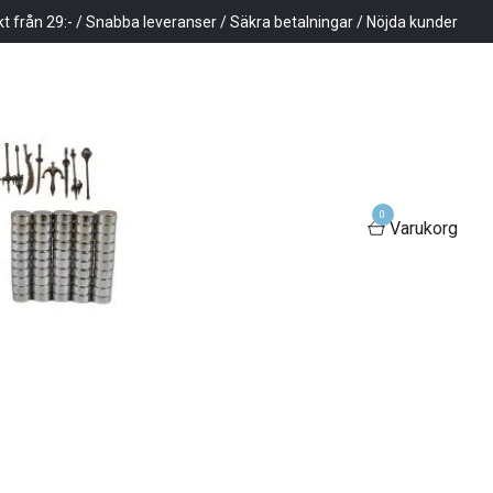
kt från 29:- / Snabba leveranser / Säkra betalningar / Nöjda kunder
0
Varukorg