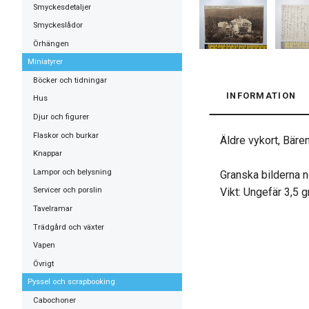
Smyckesdetaljer
Smyckeslådor
Örhängen
Miniatyrer
Böcker och tidningar
INFORMATION
Hus
Djur och figurer
Flaskor och burkar
Äldre vykort, Bäre
Knappar
Lampor och belysning
Granska bilderna n
Vikt: Ungefär 3,5 
Servicer och porslin
Tavelramar
Trädgård och växter
Vapen
Övrigt
Pyssel och scrapbooking
Cabochoner