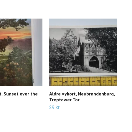
t, Sunset over the
Äldre vykort, Neubrandenburg,
Äld
Treptower Tor
35 k
29 kr