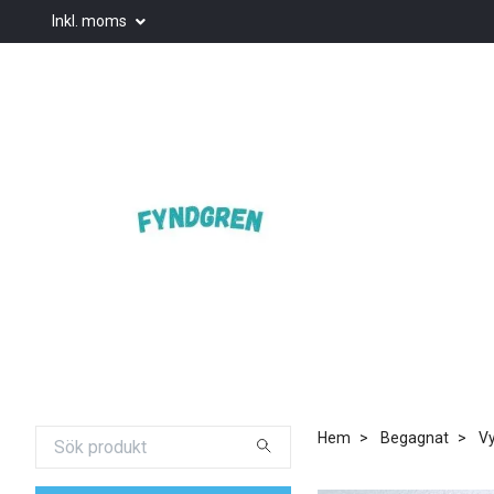
Inkl. moms
Hem
Begagnat
Vy