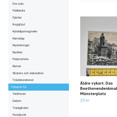
Die cuts
Flatbacks
Fjärilar
Kugghjul
Kylskåpsmagneter
Nanotejp
Nyckelringar
Nycklar
Polymerlera
Ramar
Stickers och dekoration
Trädekorationer
Äldre vykort. Das
Tillbehör för
Beethovendenkmal
Münsterplatz
Telefonen
29 kr
Datorn
Trädgården
Husdjuret