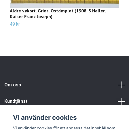
Äldre vykort. Gries. Ostämplat (1908, 5 Heller,
Ä
Kaiser Franz Joseph)
M
49 kr
2
Om oss
Kundtjänst
Vi använder cookies
Info
Vi använder cookies för att anpassa det innehåll som