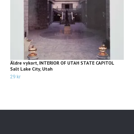
Äldre vykort, INTERIOR OF UTAH STATE CAPITOL
Ä
Salt Lake City, Utah
J
29 kr
2