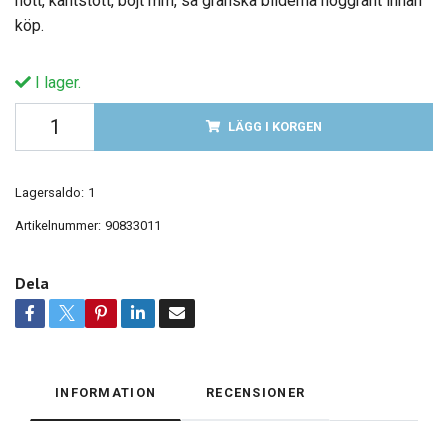
nött, kantstött, böjt mm, så granska bilderna noggrant innan
köp.
I lager.
LÄGG I KORGEN
Lagersaldo:
1
Artikelnummer:
90833011
Dela
INFORMATION
RECENSIONER