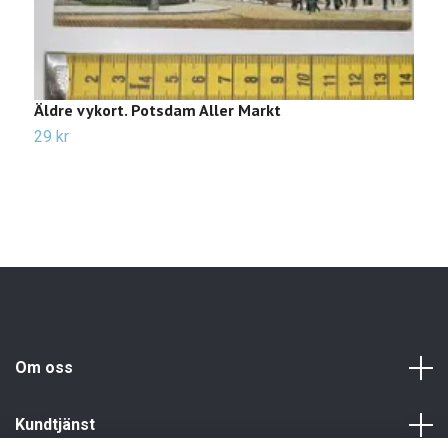
Äldre vykort. Potsdam Aller Markt
Ä
1
29 kr
3
Om oss
Kundtjänst