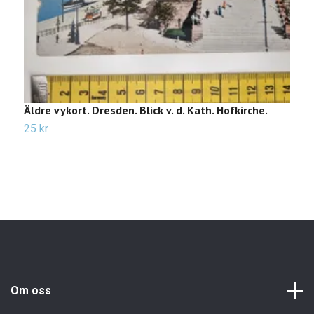
Äldre vykort. Dresden. Blick v. d. Kath. Hofkirche.
Ä
25 kr
2
Om oss